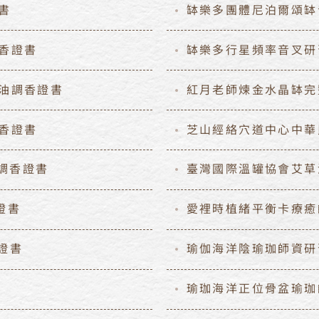
證書
缽樂多團體尼泊爾頌缽
調香證書
缽樂多行星頻率音叉研
精油調香證書
紅月老師煉金水晶缽完
調香證書
芝山經絡穴道中心中華
油調香證書
臺灣國際溫罐協會艾草
證書
愛裡時植緒平衡卡療癒
香證書
瑜伽海洋陰瑜珈師資研
瑜珈海洋正位骨盆瑜珈