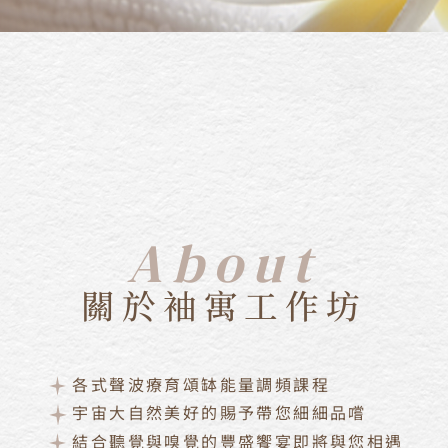
About
關於袖寓工作坊
各式聲波療育頌缽能量調頻課程
宇宙大自然美好的賜予帶您細細品嚐
結合聽覺與嗅覺的豐盛饗宴即將與您相遇