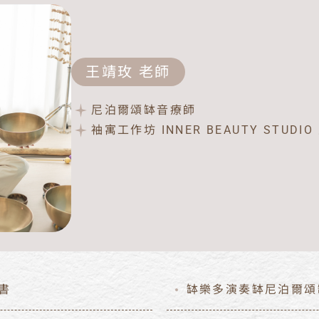
王靖玫 老師
尼泊爾頌缽音療師
袖寓工作坊 INNER BEAUTY STUDI
證書
缽樂多演奏缽尼泊爾頌