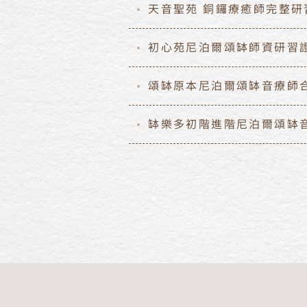
天音聖苑 銅鑼療癒師完整研
初心苑尼泊爾頌缽師資研習
頌缽原本尼泊爾頌缽音療師
缽樂多初階進階尼泊爾頌缽